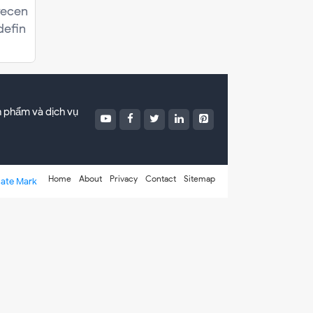
o
M
o
recen
n
T
o
defin
g
4
n
x
4
i
1
n
4
H
T
H
G
n phẩm và dịch vụ
K
F
S
-
2
Home
About
Privacy
Contact
Sitemap
ate Mark
X