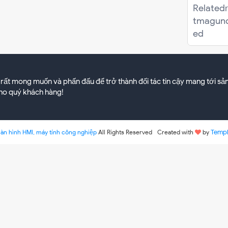
Related
tmag
un
ed
 rất mong muốn và phấn đấu để trở thành đối tác tin cậy mang tới sả
cho quý khách hàng!
Templ
àn hình HMI, máy tính công nghiệp
All Rights Reserved
Created with
by