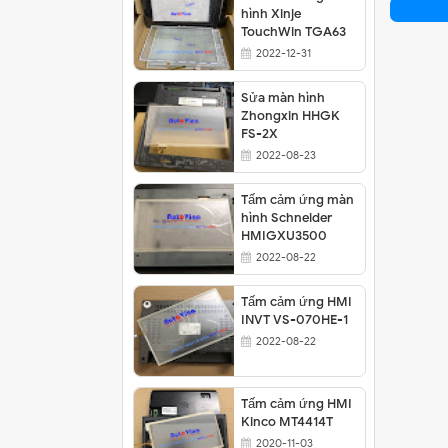
hình Xinje
Thay cảm ứng MCGS TPC7062KX
TouchWin TGA63
2022-12-31
Sửa màn cảm ứng Samkoon SA-102A
Sửa màn hình
Thay cảm ứng màn hình Buhler PC-Pan
Zhongxin HHGK
FS-2X
2022-08-23
Tấm cảm ứng màn
hình Schneider
HMIGXU3500
2022-08-22
Tấm cảm ứng HMI
INVT VS-070HE-1
2022-08-22
Tấm cảm ứng HMI
Kinco MT4414T
2020-11-03