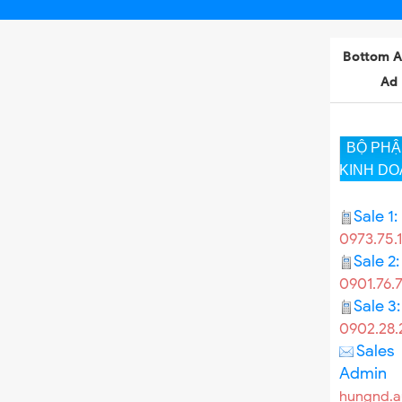
Bottom A
Ad
el LCP-104
BỘ PH
KINH D
Sale 1:
0973.75.
Sale 2:
0901.76.7
Sale 3:
0902.28.
Sales
Admin
hungnd.a