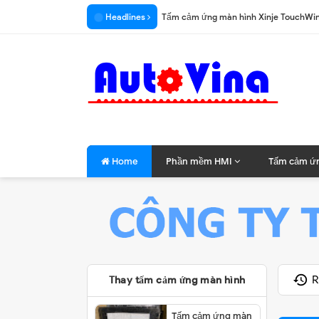
Headlines
Tấm cảm ứng màn hình Xinje TouchWi
Sửa màn hình Zhongxin HHGK FS-2X
Tấm cảm ứng màn hình Schneider H
Tấm cảm ứng HMI INVT VS-070HE-1
Phần mềm lập trình HMI Samkoon
Tổng hợp phần mềm màn hình HMI
Home
Phần mềm HMI
Tấm cảm ứ
Tấm cảm ứng HMI Kinco MT4414T
Hướng dẫn thay tấm cảm ứng MCGS 
Tấm cảm ứng màn hình Schneider XB
Tấm cảm ứng HMI Mitsubishi GT1275
Tấm cảm ứng màn hình HMI các loại
R
Thay tấm cảm ứng màn hình
Thay kính cảm ứng màn Delta DOP-A
Tấm cảm ứng màn
Thay cảm ứng màn hình Delta DOP-A