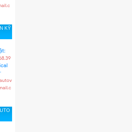
il.c
N KỸ
ật:
68.39
cal
r
autov
ail.c
AUTO