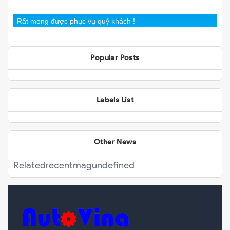
Rất mong được phục vụ quý khách !
Popular Posts
Labels List
Other News
Related
recentmag
undefined