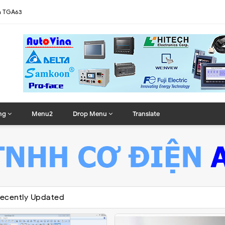
n TGA63
MIGXU3500
ng
Menu2
Drop Menu
Translate
TPC7062
TGT5330
-VNBA
ecently Updated
S57BSTD
10THTD1