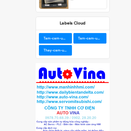
Labels Cloud
Tam-cam-ung-BUHLER
Tam-cam-ung-Samkoon
Thay-cam-ung-man-hinh