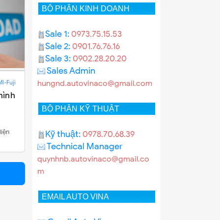
BỘ PHẬN KINH DOANH
Sale 1:
0973.75.15.53
Sale 2:
0901.76.76.16
Sale 3:
0902.28.20.20
Sales Admin
-Fuji
hungnd.autovinaco@gmail.com
hình
BỘ PHẬN KỸ THUẬT
diện
Kỹ thuật:
0978.70.68.39
Technical Manager
quynhnb.autovinaco@gmail.co
m
EMAIL AUTO VINA