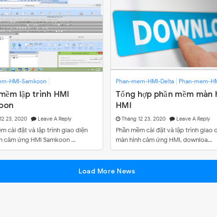
el LCP-104
em-HMI-Samkoon
Phan-mem-HMI-Delta
Phan-mem-HMI
mềm lập trình HMI
Tổng hợp phần mềm màn 
oon
HMI
12 23, 2020
Leave A Reply
Tháng 12 23, 2020
Leave A Reply
 cài đặt và lập trình giao diện
Phần mềm cài đặt và lập trình giao 
nh cảm ứng HMI Samkoon …
màn hình cảm ứng HMI, downloa…
Load More News