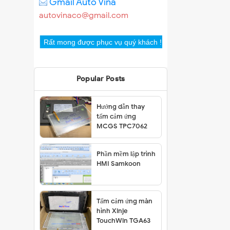
Gmail Auto Vina
autovinaco@gmail.com
Rất mong được phục vụ quý khách !
Popular Posts
Hướng dẫn thay
tấm cảm ứng
MCGS TPC7062
Phần mềm lập trình
HMI Samkoon
Tấm cảm ứng màn
hình Xinje
TouchWin TGA63