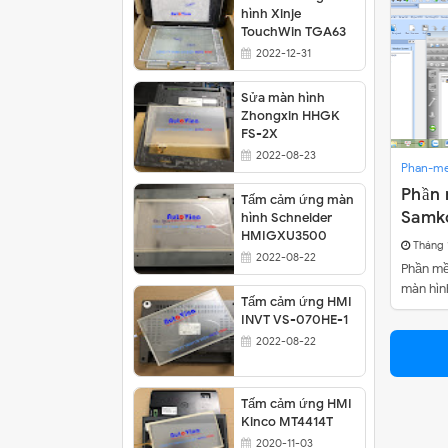
hình Xinje
Thay cảm ứng MCGS TPC7062KX
TouchWin TGA63
2022-12-31
Sửa màn cảm ứng Samkoon SA-102A
Thay cảm ứng màn hình Buhler PC-Pan
Sửa màn hình
Zhongxin HHGK
FS-2X
2022-08-23
Phan-m
Phần 
Tấm cảm ứng màn
Samk
hình Schneider
HMIGXU3500
Tháng 
2022-08-22
Phần mềm
màn hì
Tấm cảm ứng HMI
INVT VS-070HE-1
2022-08-22
Tấm cảm ứng HMI
Kinco MT4414T
2020-11-03