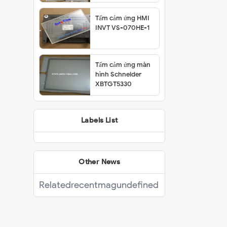
Tấm cảm ứng HMI
INVT VS-070HE-1
Tấm cảm ứng màn
hình Schneider
XBTGT5330
Labels List
Other News
Related
recentmag
undefined