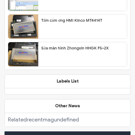
Tấm cảm ứng HMI Kinco MT4414T
Sửa màn hình Zhongxin HHGK FS-2X
Labels List
Other News
Related
recentmag
undefined