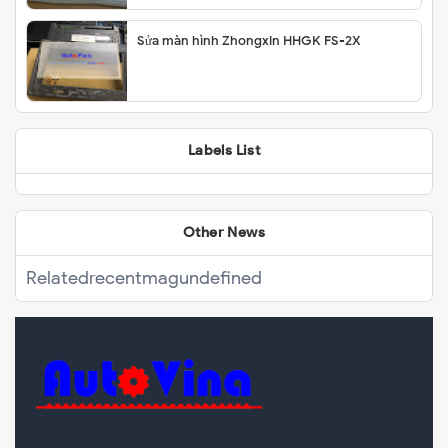
Sửa màn hình Zhongxin HHGK FS-2X
Labels List
Other News
Related
recentmag
undefined