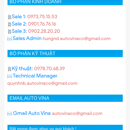
BỘ PHẬN KINH DOANH
Sale 1:
0973.75.15.53
Sale 2:
0901.76.76.16
Sale 3:
0902.28.20.20
Sales Admin
hungnd.autovinaco@gmail.com
BỘ PHẬN KỸ THUẬT
Kỹ thuật:
0978.70.68.39
Technical Manager
quynhnb.autovinaco@gmail.com
EMAIL AUTO VINA
Gmail Auto Vina
autovinaco@gmail.com
Rất mong được phục vụ quý khách !