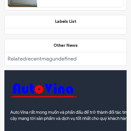
Labels List
Other News
Related
recentmag
undefined
Auto Vina rất mong muốn và phấn đấu để trở thành đối tác tin
cậy mang tới sản phẩm và dịch vụ tốt nhất cho quý khách hàng