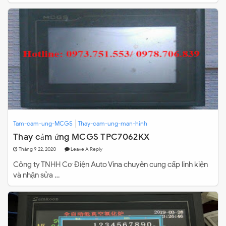
Tam-cam-ung-MCGS
Thay-cam-ung-man-hinh
Thay cảm ứng MCGS TPC7062KX
Tháng 9 22, 2020
Leave A Reply
Công ty TNHH Cơ Điện Auto Vina chuyên cung cấp linh kiện
và nhận sửa …