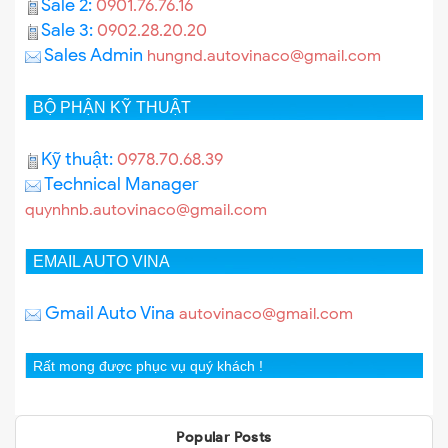
Sale 2:
0901.76.76.16
Sale 3:
0902.28.20.20
Sales Admin
hungnd.autovinaco@gmail.com
BỘ PHẬN KỸ THUẬT
Kỹ thuật:
0978.70.68.39
Technical Manager
quynhnb.autovinaco@gmail.com
EMAIL AUTO VINA
Gmail Auto Vina
autovinaco@gmail.com
Rất mong được phục vụ quý khách !
Popular Posts