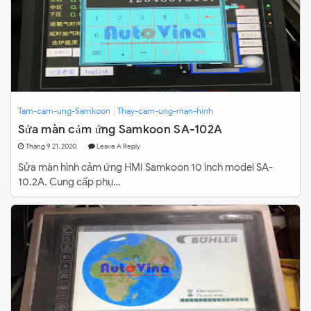
Tam-cam-ung-Samkoon
Thay-cam-ung-man-hinh
Sửa màn cảm ứng Samkoon SA-102A
Tháng 9 21, 2020
Leave A Reply
Sửa màn hình cảm ứng HMI Samkoon 10 inch model SA-
10.2A. Cung cấp phụ…