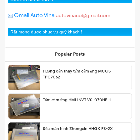
Gmail Auto Vina
autovinaco@gmail.com
Rất mong được phục vụ quý khách !
Popular Posts
Hướng dẫn thay tấm cảm ứng MCGS
TPC7062
Tấm cảm ứng HMI INVT VS-070HE-1
Sửa màn hình Zhongxin HHGK FS-2X