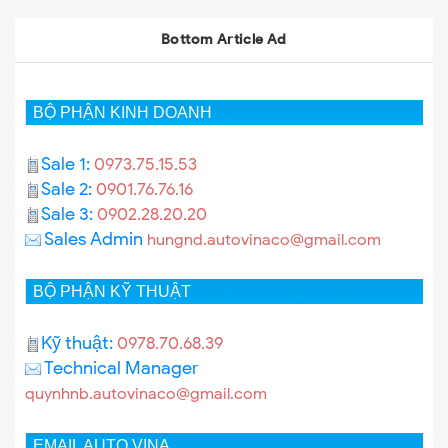
Bottom Article Ad
BỘ PHẬN KINH DOANH
Sale 1:
0973.75.15.53
Sale 2:
0901.76.76.16
Sale 3:
0902.28.20.20
Sales Admin
hungnd.autovinaco@gmail.com
BỘ PHẬN KỸ THUẬT
Kỹ thuật:
0978.70.68.39
Technical Manager
quynhnb.autovinaco@gmail.com
EMAIL AUTO VINA