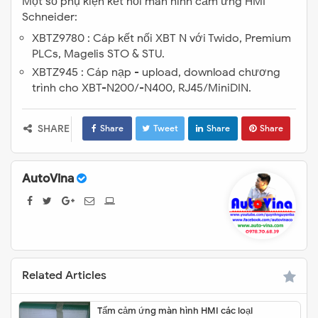
Một số phụ kiện kết nối màn hình cảm ứng HMI
Schneider:
XBTZ9780 : Cáp kết nối XBT N với Twido, Premium
PLCs, Magelis STO & STU.
XBTZ945 : Cáp nạp - upload, download chương
trình cho XBT-N200/-N400, RJ45/MiniDIN.
SHARE
Share
Tweet
Share
Share
AutoVina
Related Articles
Tấm cảm ứng màn hình HMI các loại