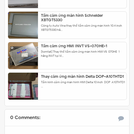
Tấm cảm ứng màn hình Schneider
XBTGT5330
Công ty Auto Vina thay thế tấm cảm ứng màn hình 10.4 inch
XBTGT5330 hã…
Tấm cảm ứng HMI INVT VS-070HE-1
[tomtat] Thay thế tấm cảm ứng màn hình HMI VS-070HE-1
hãng INVT tại Vi…
Thay cảm ứng màn hình Delta DOP-A10THTD1
Tấm kính cảm ứng màn hình HMI Delta 10 inch DOP-A10THTD1
…
0 Comments: