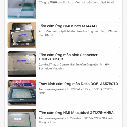
Công ty TNHH cơ điện Auto Vina - chuyên cung cấp tấm cả…
Tấm cảm ứng HMI Kinco MT4414T
Auto Vina cung cấp linh kiện tấm cảm ứng màn hình, LCD màn
hình HMI Ki…
Tấm cảm ứng màn hình Schneider
HMIGXU3500
[tomtat] Thay thế sửa chữa tấm cảm ứng màn hình HMI
Schneider Magelis …
Thay kính cảm ứng màn Delta DOP-AS57BSTD
Tấm cảm ứng màn hình HMI Delta 5.7 inch DOP-A57BSTD,
DOP-…
Tấm cảm ứng HMI Mitsubishi GT1275-VNBA
Tấm cảm ứng màn hình Mitsubishi GT1275-VNBA 10.4 inch.
Công ty Auto …