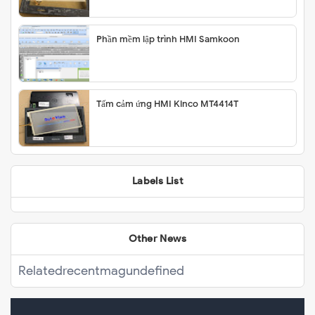
Phần mềm lập trình HMI Samkoon
Tấm cảm ứng HMI Kinco MT4414T
Labels List
Other News
Related
recentmag
undefined