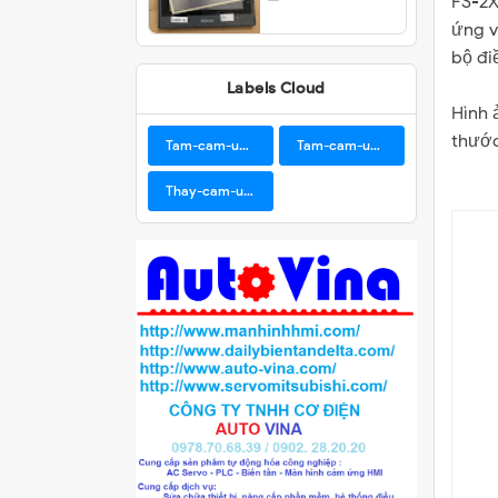
FS-2X
ứng v
bộ đi
Labels Cloud
Hình 
thước
Tam-cam-ung-BUHLER
Tam-cam-ung-Samkoon
Thay-cam-ung-man-hinh