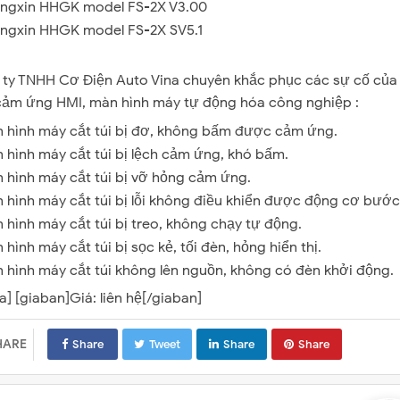
ngxin HHGK model FS-2X V3.00
ngxin HHGK model FS-2X SV5.1
ty TNHH Cơ Điện Auto Vina chuyên khắc phục các sự cố củ
cảm ứng HMI, màn hình máy tự động hóa công nghiệp :
 hình máy cắt túi bị đơ, không bấm được cảm ứng.
 hình máy cắt túi bị lệch cảm ứng, khó bấm.
 hình máy cắt túi bị vỡ hỏng cảm ứng.
 hình máy cắt túi bị lỗi không điều khiển được động cơ bước
 hình máy cắt túi bị treo, không chạy tự động.
 hình máy cắt túi bị sọc kẻ, tối đèn, hỏng hiển thị.
 hình máy cắt túi không lên nguồn, không có đèn khởi động.
] [giaban]Giá: liên hệ[/giaban]
HARE
Share
Tweet
Share
Share