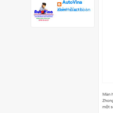
AutoVina
Xem hồ sơ hoàn chỉnh của tôi
Màn h
Zhong
một s