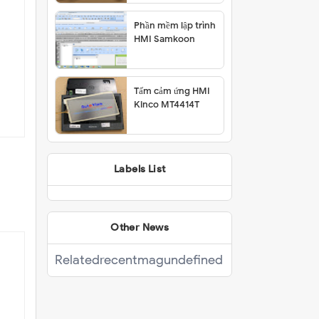
Phần mềm lập trình
HMI Samkoon
Tấm cảm ứng HMI
Kinco MT4414T
Labels List
Other News
Related
recentmag
undefined