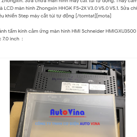
 Zhongxin. Sửa chữa màn hình máy cắt túi tự động. Thay cả
à LCD màn hình Zhongxin HHGK FS-2X V3.0 V5.0 V5.1. Sửa c
ều khiển Step máy cắt túi tự động [/tomtat][mota]
ảnh tấm kính cảm ứng màn hình HMI Schneider HMIGXU3500 
 7.0 inch :