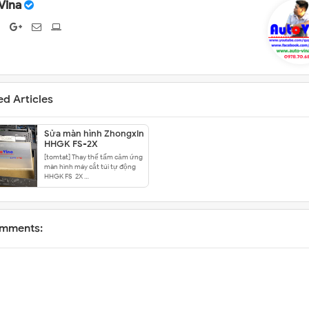
Vina
ed Articles
Sửa màn hình Zhongxin
HHGK FS-2X
[tomtat] Thay thế tấm cảm ứng
màn hình máy cắt túi tự động
HHGK FS-2X …
mments: