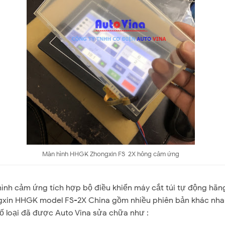
Màn hình HHGK Zhongxin FS-2X hỏng cảm ứng
ình cảm ứng tích hợp bộ điều khiển máy cắt túi tự động hãn
xin HHGK model FS-2X China gồm nhiều phiên bản khác nha
ố loại đã được Auto Vina sửa chữa như :