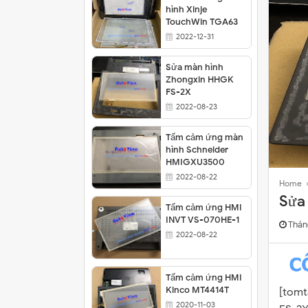
hình Xinje
TouchWin TGA63
Sửa màn cảm ứng Samkoon SA-102A
2022-12-31
Thay cảm ứng màn hình Buhler PC-Pan
Sửa màn hình
Tấm cảm ứng màn hình Xinje TouchWi
Zhongxin HHGK
FS-2X
2022-08-23
Tấm cảm ứng màn
hình Schneider
HMIGXU3500
2022-08-22
Home
Sửa
Tấm cảm ứng HMI
INVT VS-070HE-1
Thán
2022-08-22
Tấm cảm ứng HMI
Kinco MT4414T
[tomt
2020-11-03