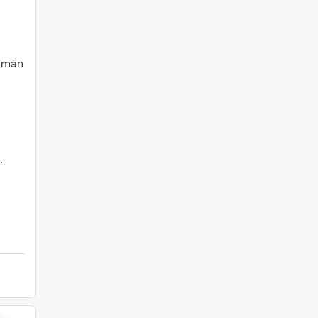
a màn
.