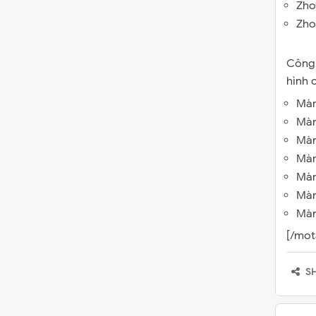
Zho
Zho
Công 
hình 
Màn
Màn
Màn
Màn
Màn
Màn
Màn
[/mota
S