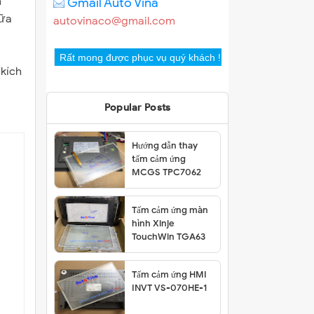
m
Gmail Auto Vina
hữa
autovinaco@gmail.com
Rất mong được phục vụ quý khách !
kích
Popular Posts
Hướng dẫn thay
tấm cảm ứng
MCGS TPC7062
Tấm cảm ứng màn
hình Xinje
TouchWin TGA63
Tấm cảm ứng HMI
INVT VS-070HE-1