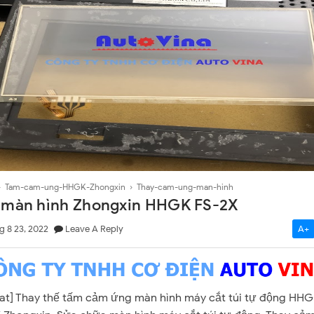
el LCP-104
n TGA63
›
Tam-cam-ung-HHGK-Zhongxin
›
Thay-cam-ung-man-hinh
 màn hình Zhongxin HHGK FS-2X
g 8 23, 2022
Leave A Reply
A+
at] Thay thế tấm cảm ứng màn hình máy cắt túi tự động HH