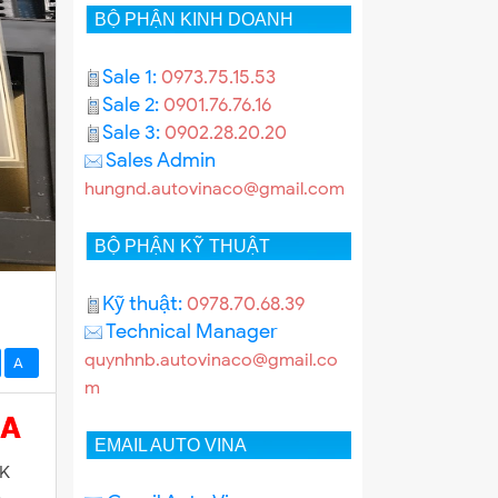
BỘ PHẬN KINH DOANH
Sale 1:
0973.75.15.53
Sale 2:
0901.76.76.16
Sale 3:
0902.28.20.20
Sales Admin
hungnd.autovinaco@gmail.com
BỘ PHẬN KỸ THUẬT
Kỹ thuật:
0978.70.68.39
Technical Manager
quynhnb.autovinaco@gmail.co
A-
m
EMAIL AUTO VINA
GK