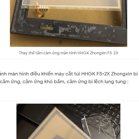
Thay thế tấm cảm ứng màn hình HHGK Zhongxin FS-2X
ảnh màn hình điều khiển máy cắt túi HHGK FS-2X Zhongxin bị
cảm ứng, cảm ứng khó bấm, cảm ứng bị lệch lung tung :