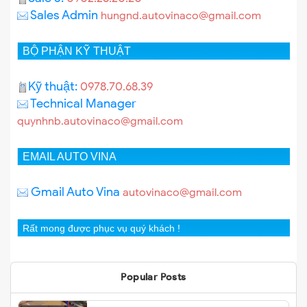
Sales Admin
hungnd.autovinaco@gmail.com
BỘ PHẬN KỸ THUẬT
Kỹ thuật:
0978.70.68.39
Technical Manager
quynhnb.autovinaco@gmail.com
EMAIL AUTO VINA
Gmail Auto Vina
autovinaco@gmail.com
Rất mong được phục vụ quý khách !
Popular Posts