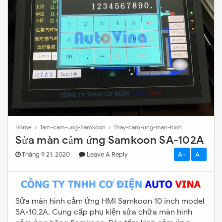
Home
›
Tam-cam-ung-Samkoon
›
Thay-cam-ung-man-hinh
Sửa màn cảm ứng Samkoon SA-102A
Tháng 9 21, 2020
Leave A Reply
A+
A-
Sửa màn hình cảm ứng HMI Samkoon 10 inch model
SA-10.2A. Cung cấp phụ kiện sửa chữa màn hình