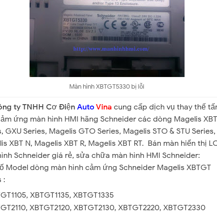
Màn hình XBTGT5330 bị lỗi
ông ty TNHH Cơ Điện
Auto
Vina
cung cấp dịch vụ thay thế t
cảm ứng màn hình HMI hãng Schneider các dòng Magelis XB
s, GXU Series, Magelis GTO Series, Magelis STO & STU Series,
is XBT N, Magelis XBT R, Magelis XBT RT. Bán màn hiển thị L
ình Schneider giá rẻ, sửa chữa màn hình HMI Schneider:
ố Model dòng màn hình cảm ứng Schneider Magelis XBTGT
 :
GT1105, XBTGT1135, XBTGT1335
GT2110, XBTGT2120, XBTGT2130, XBTGT2220, XBTGT2330