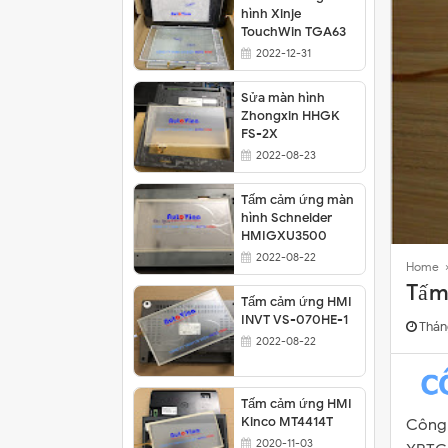
hình Xinje
TouchWin TGA63
Sửa màn cảm ứng Samkoon SA-102A
2022-12-31
Thay cảm ứng màn hình Buhler PC-Pan
Sửa màn hình
Tấm cảm ứng màn hình Xinje TouchWi
Zhongxin HHGK
FS-2X
2022-08-23
Tấm cảm ứng màn
hình Schneider
HMIGXU3500
2022-08-22
Home
Tấm
Tấm cảm ứng HMI
INVT VS-070HE-1
Thán
2022-08-22
Tấm cảm ứng HMI
Kinco MT4414T
Công 
2020-11-03