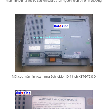
Màn hình XBTGT5330 sau khi sửa đã lên nguồn, hiển thị bình thường
Mặt sau màn hình cảm ứng Schneider 10.4 inch XBTGT5330