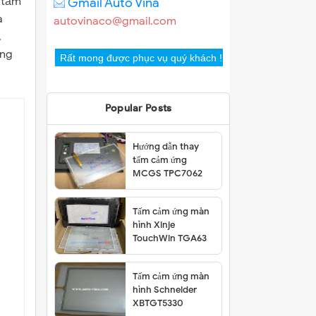
 tấm
Gmail Auto Vina
a
autovinaco@gmail.com
.
ang
Rất mong được phục vụ quý khách !
Popular Posts
Hướng dẫn thay
tấm cảm ứng
MCGS TPC7062
Tấm cảm ứng màn
hình Xinje
TouchWin TGA63
Tấm cảm ứng màn
hình Schneider
XBTGT5330