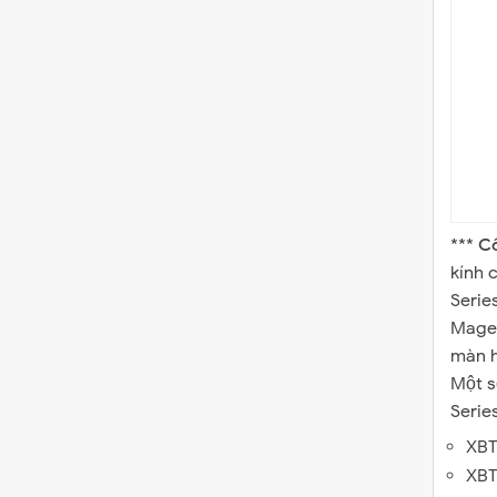
***
C
kính 
Serie
Magel
màn h
Một s
Series
XBT
XBT