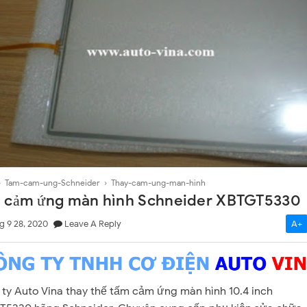
el LCP-104
n TGA63
›
Tam-cam-ung-Schneider
›
Thay-cam-ung-man-hinh
 cảm ứng màn hình Schneider XBTGT5330
g 9 28, 2020
Leave A Reply
A+
ty Auto Vina thay thế tấm cảm ứng màn hình 10.4 inch