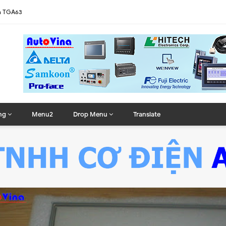
MIGXU3500
ng
Menu2
Drop Menu
Translate
TPC7062
TGT5330
-VNBA
S57BSTD
10THTD1