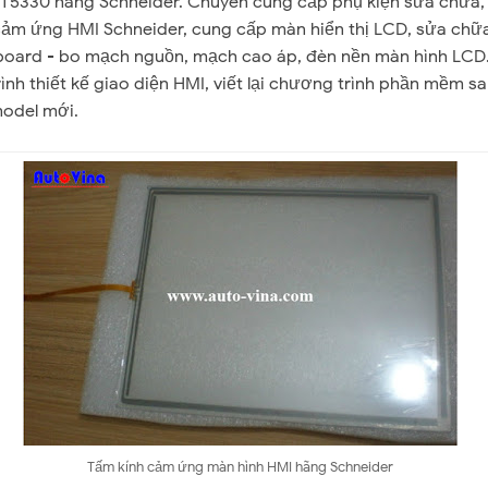
5330 hãng Schneider. Chuyên cung cấp phụ kiện sửa chữa,
cảm ứng HMI Schneider, cung cấp màn hiển thị LCD, sửa chữ
oard - bo mạch nguồn, mạch cao áp, đèn nền màn hình LCD
rình thiết kế giao diện HMI, viết lại chương trình phần mềm s
odel mới.
Tấm kính cảm ứng màn hình HMI hãng Schneider