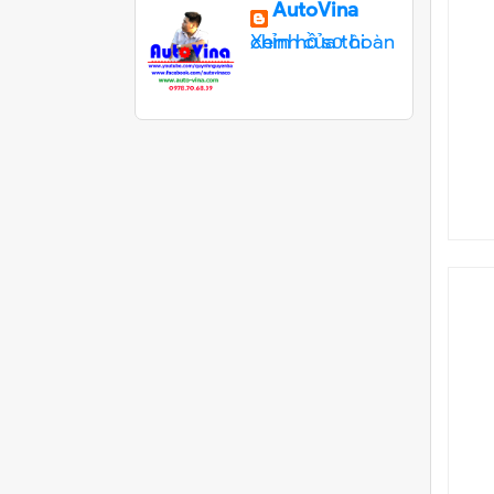
AutoVina
Xem hồ sơ hoàn chỉnh của tôi