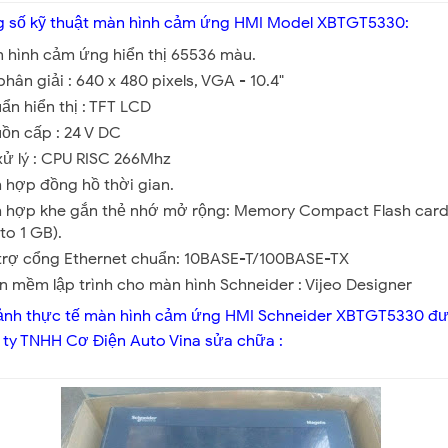
 số kỹ thuật màn hình cảm ứng HMI Model XBTGT5330:
 hình cảm ứng hiển thị 65536 màu.
phân giải : 640 x 480 pixels, VGA - 10.4"
ẩn hiển thị : TFT LCD
ồn cấp : 24 V DC
xử lý : CPU RISC 266Mhz
h hợp đồng hồ thời gian.
h hợp khe gắn thẻ nhớ mở rộng: Memory Compact Flash card
to 1 GB).
trợ cổng Ethernet chuẩn: 10BASE-T/100BASE-TX
n mềm lập trình cho màn hình Schneider : Vijeo Designer
ảnh thực tế màn hình cảm ứng HMI Schneider XBTGT5330 đ
ty TNHH Cơ Điện Auto Vina sửa chữa :