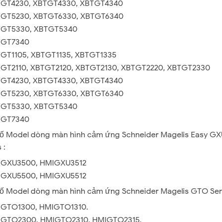
GT4230, XBTGT4330, XBTGT4340
GT5230, XBTGT6330, XBTGT6340
GT5330, XBTGT5340
TGT7340
GT1105, XBTGT1135, XBTGT1335
GT2110, XBTGT2120, XBTGT2130, XBTGT2220, XBTGT2330
GT4230, XBTGT4330, XBTGT4340
GT5230, XBTGT6330, XBTGT6340
GT5330, XBTGT5340
TGT7340
ố Model dòng màn hình cảm ứng Schneider Magelis Easy GX
 :
GXU3500, HMIGXU3512
GXU5500, HMIGXU5512
ố Model dòng màn hình cảm ứng Schneider Magelis GTO Seri
GTO1300, HMIGTO1310.
GTO2300, HMIGTO2310, HMIGTO2315.