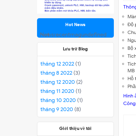
Thông
Màn
Độ 
Hot News
Chu
Hot News
recentmag
undefined
Ngu
Bộ 
Lưu trữ Blog
Tíc
tháng 12 2022
(1)
Tíc
MB 
tháng 8 2022
(3)
Hỗ 
tháng 12 2020
(2)
Phầ
tháng 11 2020
(1)
Hình 
tháng 10 2020
(1)
Công 
tháng 9 2020
(8)
Giới thiệu về tôi