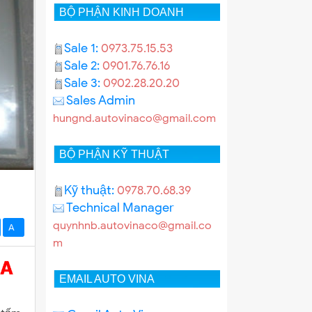
BỘ PHẬN KINH DOANH
Sale 1:
0973.75.15.53
Sale 2:
0901.76.76.16
Sale 3:
0902.28.20.20
Sales Admin
hungnd.autovinaco@gmail.com
BỘ PHẬN KỸ THUẬT
Kỹ thuật:
0978.70.68.39
Technical Manager
quynhnb.autovinaco@gmail.co
A-
m
EMAIL AUTO VINA