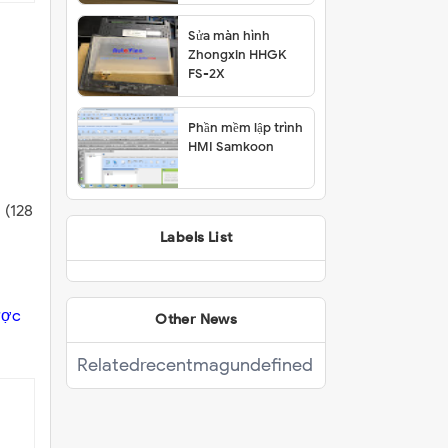
Sửa màn hình
Zhongxin HHGK
FS-2X
Phần mềm lập trình
HMI Samkoon
 (128
Labels List
ược
Other News
Related
recentmag
undefined