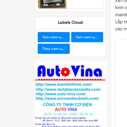
XBTGT
kính 
mainb
Lập t
Labels Cloud
các m
Tam-cam-ung-BUHLER
Tam-cam-ung-Samkoon
Thay-cam-ung-man-hinh